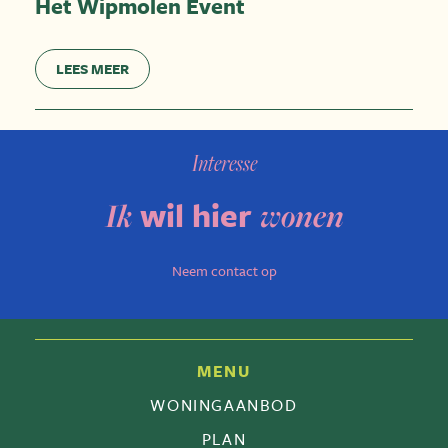
Het Wipmolen Event
LEES MEER
Interesse
wil hier
Ik
wonen
Neem contact op
MENU
WONINGAANBOD
PLAN